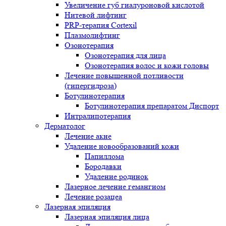
Увеличение губ гиалуроновой кислотой
Нитевой лифтинг
PRP-терапия Cortexil
Плазмолифтинг
Озонотерапия
Озонотерапия для лица
Озонотерапия волос и кожи головы
Лечение повышенной потливости
(гипергидроза)
Ботулинотерапия
Ботулинотерапия препаратом Диспорт
Интралипотерапия
Дерматолог
Лечение акне
Удаление новообразований кожи
Папиллома
Бородавки
Удаление родинок
Лазерное лечение гемангиом
Лечение розацеа
Лазерная эпиляция
Лазерная эпиляция лица