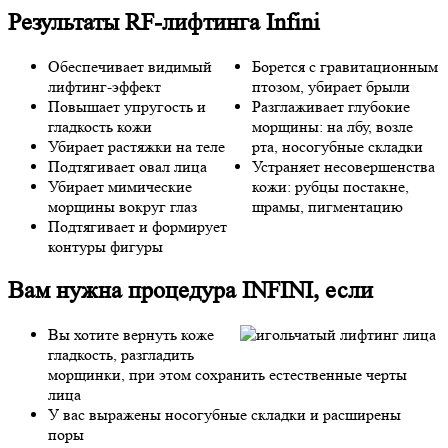
Результаты RF-лифтинга Infini
Обеспечивает видимый
Борется с гравитационным
лифтинг-эффект
птозом, убирает брыли
Повышает упругость и
Разглаживает глубокие
гладкость кожи
морщины: на лбу, возле
Убирает растяжки на теле
рта, носогубные складки
Подтягивает овал лица
Устраняет несовершенства
Убирает мимические
кожи: рубцы постакне,
морщины вокруг глаз
шрамы, пигментацию
Подтягивает и формирует
контуры фигуры
Вам нужна процедура INFINI, если
Вы хотите вернуть коже
гладкость, разгладить
морщинки, при этом сохранить естественные черты
лица
У вас выражены носогубные складки и расширены
поры