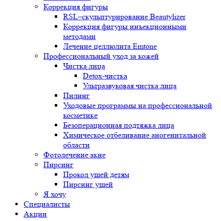
Коррекция фигуры
RSL–скульптурирование Beautylizer
Коррекция фигуры инъекционными
методами
Лечение целлюлита Emtone
Профессиональный уход за кожей
Чистка лица
Detox-чистка
Ультразвуковая чистка лица
Пилинг
Уходовые программы на профессиональной
косметике
Безоперационная подтяжка лица
Химическое отбеливание аногенитальной
области
Фотолечение акне
Пирсинг
Прокол ушей детям
Пирсинг ушей
Я хочу
Специалисты
Акции