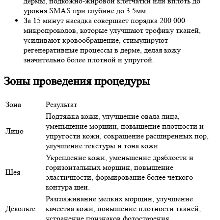
дермы, подкожно-жировой клетчатки или вплоть до
уровня SMAS при глубине до 3.5мм.
За 15 минут насадка совершает порядка 200 000
микропроколов, которые улучшают трофику тканей,
усиливают кровообращение, стимулируют
регенеративные процессы в дерме, делая кожу
значительно более плотной и упругой.
Зоны проведения процедуры
Зона
Результат
Подтяжка кожи, улучшение овала лица,
уменьшение морщин, повышение плотности и
Лицо
упругости кожи, сокращение расширенных пор,
улучшение текстуры и тона кожи.
Укрепление кожи, уменьшение дряблости и
горизонтальных морщин, повышение
Шея
эластичности, формирование более четкого
контура шеи.
Разглаживание мелких морщин, улучшение
Декольте
качества кожи, повышение плотности тканей,
устранение признаков фотостарения.