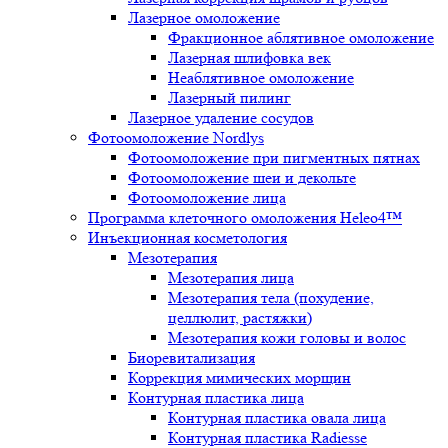
Лазерное омоложение
Фракционное аблятивное омоложение
Лазерная шлифовка век
Неаблятивное омоложение
Лазерный пилинг
Лазерное удаление сосудов
Фотоомоложение Nordlys
Фотоомоложение при пигментных пятнах
Фотоомоложение шеи и декольте
Фотоомоложение лица
Программа клеточного омоложения Heleo4™
Инъекционная косметология
Мезотерапия
Мезотерапия лица
Мезотерапия тела (похудение,
целлюлит, растяжки)
Мезотерапия кожи головы и волос
Биоревитализация
Коррекция мимических морщин
Контурная пластика лица
Контурная пластика овала лица
Контурная пластика Radiesse