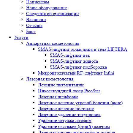
Пациентам
Наше оборудование
Сведения об организации
Вакансии
Отзывы
Блог
Услуги
Аппаратная косметология
SMAS-лифтинг кожи лица и тела LIFTERA
SMAS-лифтинг век
SMAS-лифтинг живота
SMAS-лифтинг подбородка
Микроигольчатый RF–лифтинг Infini
Лазерная косметология
Лечение пигментации
Пикосекундный лазер PicoStar
Лазерная шлифовка
Лазерное лечение угревой болезни (акне)
Лазерное лечение постакне
Лазерное удаление татуировок
Удаление татуажа лазером
Удаление растяжек (стрий) лазером
Лазерная коррекция шрамов и рубцов