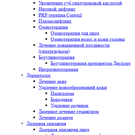
Увеличение губ гиалуроновой кислотой
Нитевой лифтинг
PRP-терапия Cortexil
Плазмолифтинг
Озонотерапия
Озонотерапия для лица
Озонотерапия волос и кожи головы
Лечение повышенной потливости
(гипергидроза)
Ботулинотерапия
Ботулинотерапия препаратом Диспорт
Интралипотерапия
Дерматолог
Лечение акне
Удаление новообразований кожи
Папиллома
Бородавки
Удаление родинок
Лазерное лечение гемангиом
Лечение розацеа
Лазерная эпиляция
Лазерная эпиляция лица