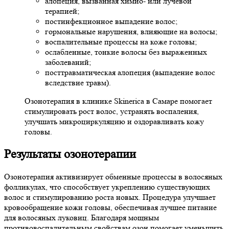
алопеция, вызванная химио- или лучевой
терапией;
постинфекционное выпадение волос;
гормональные нарушения, влияющие на волосы;
воспалительные процессы на коже головы;
ослабленные, тонкие волосы без выраженных
заболеваний;
посттравматическая алопеция (выпадение волос
вследствие травм).
Озонотерапия в клинике Skinerica в Самаре помогает
стимулировать рост волос, устранять воспаления,
улучшать микроциркуляцию и оздоравливать кожу
головы.
Результаты озонотерапии
Озонотерапия активизирует обменные процессы в волосяных
фолликулах, что способствует укреплению существующих
волос и стимулированию роста новых. Процедура улучшает
кровообращение кожи головы, обеспечивая лучшее питание
для волосяных луковиц. Благодаря мощным
противовоспалительным свойствам озон помогает уменьшить