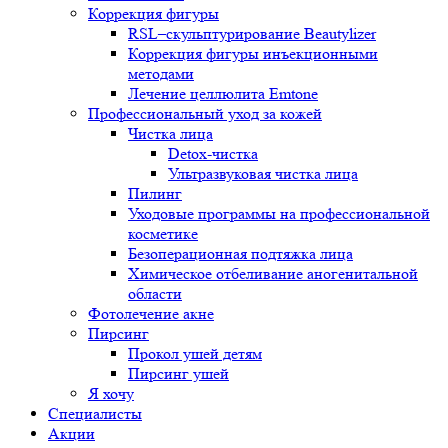
Коррекция фигуры
RSL–скульптурирование Beautylizer
Коррекция фигуры инъекционными
методами
Лечение целлюлита Emtone
Профессиональный уход за кожей
Чистка лица
Detox-чистка
Ультразвуковая чистка лица
Пилинг
Уходовые программы на профессиональной
косметике
Безоперационная подтяжка лица
Химическое отбеливание аногенитальной
области
Фотолечение акне
Пирсинг
Прокол ушей детям
Пирсинг ушей
Я хочу
Специалисты
Акции