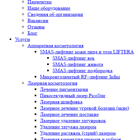
Пациентам
Наше оборудование
Сведения об организации
Вакансии
Отзывы
Блог
Услуги
Аппаратная косметология
SMAS-лифтинг кожи лица и тела LIFTERA
SMAS-лифтинг век
SMAS-лифтинг живота
SMAS-лифтинг подбородка
Микроигольчатый RF–лифтинг Infini
Лазерная косметология
Лечение пигментации
Пикосекундный лазер PicoStar
Лазерная шлифовка
Лазерное лечение угревой болезни (акне)
Лазерное лечение постакне
Лазерное удаление татуировок
Удаление татуажа лазером
Удаление растяжек (стрий) лазером
Лазерная коррекция шрамов и рубцов