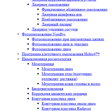
Лазерное омоложение
Фракционное аблятивное омоложение
Лазерная шлифовка век
Неаблятивное омоложение
Лазерный пилинг
Лазерное удаление сосудов
Фотоомоложение Nordlys
Фотоомоложение при пигментных пятнах
Фотоомоложение шеи и декольте
Фотоомоложение лица
Программа клеточного омоложения Heleo4™
Инъекционная косметология
Мезотерапия
Мезотерапия лица
Мезотерапия тела (похудение,
целлюлит, растяжки)
Мезотерапия кожи головы и волос
Биоревитализация
Коррекция мимических морщин
Контурная пластика лица
Контурная пластика овала лица
Контурная пластика Radiesse