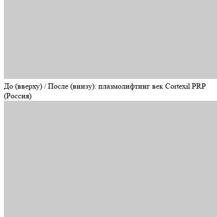
До (вверху) / После (внизу): плазмолифтинг век Cortexil PRP
(Россия)