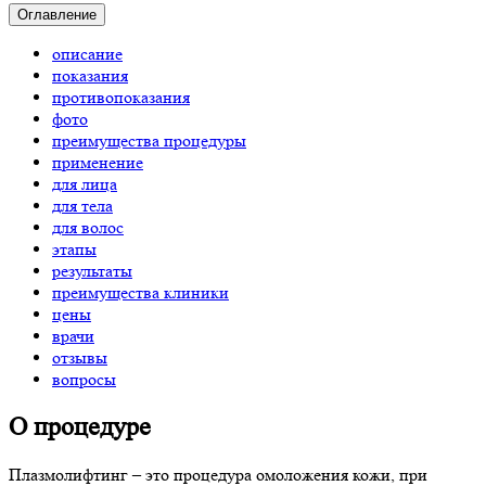
Оглавление
описание
показания
противопоказания
фото
преимущества процедуры
применение
для лица
для тела
для волос
этапы
результаты
преимущества клиники
цены
врачи
отзывы
вопросы
О процедуре
Плазмолифтинг – это процедура омоложения кожи, при