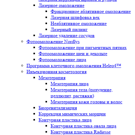
Лазерное омоложение
Фракционное аблятивное омоложение
Лазерная шлифовка век
Неаблятивное омоложение
Лазерный пилинг
Лазерное удаление сосудов
Фотоомоложение Nordlys
Фотоомоложение при пигментных пятнах
Фотоомоложение шеи и декольте
Фотоомоложение лица
Программа клеточного омоложения Heleo4™
Инъекционная косметология
Мезотерапия
Мезотерапия лица
Мезотерапия тела (похудение,
целлюлит, растяжки)
Мезотерапия кожи головы и волос
Биоревитализация
Коррекция мимических морщин
Контурная пластика лица
Контурная пластика овала лица
Контурная пластика Radiesse