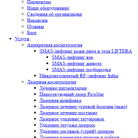
Пациентам
Наше оборудование
Сведения об организации
Вакансии
Отзывы
Блог
Услуги
Аппаратная косметология
SMAS-лифтинг кожи лица и тела LIFTERA
SMAS-лифтинг век
SMAS-лифтинг живота
SMAS-лифтинг подбородка
Микроигольчатый RF–лифтинг Infini
Лазерная косметология
Лечение пигментации
Пикосекундный лазер PicoStar
Лазерная шлифовка
Лазерное лечение угревой болезни (акне)
Лазерное лечение постакне
Лазерное удаление татуировок
Удаление татуажа лазером
Удаление растяжек (стрий) лазером
Лазерная коррекция шрамов и рубцов