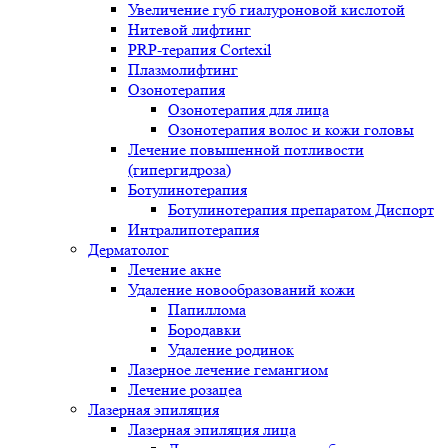
Увеличение губ гиалуроновой кислотой
Нитевой лифтинг
PRP-терапия Cortexil
Плазмолифтинг
Озонотерапия
Озонотерапия для лица
Озонотерапия волос и кожи головы
Лечение повышенной потливости
(гипергидроза)
Ботулинотерапия
Ботулинотерапия препаратом Диспорт
Интралипотерапия
Дерматолог
Лечение акне
Удаление новообразований кожи
Папиллома
Бородавки
Удаление родинок
Лазерное лечение гемангиом
Лечение розацеа
Лазерная эпиляция
Лазерная эпиляция лица