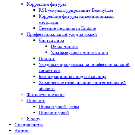
Коррекция фигуры
RSL–скульптурирование Beautylizer
Коррекция фигуры инъекционными
методами
Лечение целлюлита Emtone
Профессиональный уход за кожей
Чистка лица
Detox-чистка
Ультразвуковая чистка лица
Пилинг
Уходовые программы на профессиональной
косметике
Безоперационная подтяжка лица
Химическое отбеливание аногенитальной
области
Фотолечение акне
Пирсинг
Прокол ушей детям
Пирсинг ушей
Я хочу
Специалисты
Акции