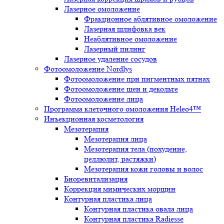
Лазерное омоложение
Фракционное аблятивное омоложение
Лазерная шлифовка век
Неаблятивное омоложение
Лазерный пилинг
Лазерное удаление сосудов
Фотоомоложение Nordlys
Фотоомоложение при пигментных пятнах
Фотоомоложение шеи и декольте
Фотоомоложение лица
Программа клеточного омоложения Heleo4™
Инъекционная косметология
Мезотерапия
Мезотерапия лица
Мезотерапия тела (похудение,
целлюлит, растяжки)
Мезотерапия кожи головы и волос
Биоревитализация
Коррекция мимических морщин
Контурная пластика лица
Контурная пластика овала лица
Контурная пластика Radiesse