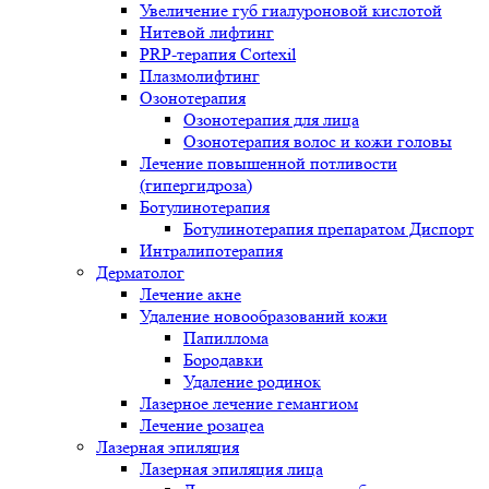
Увеличение губ гиалуроновой кислотой
Нитевой лифтинг
PRP-терапия Cortexil
Плазмолифтинг
Озонотерапия
Озонотерапия для лица
Озонотерапия волос и кожи головы
Лечение повышенной потливости
(гипергидроза)
Ботулинотерапия
Ботулинотерапия препаратом Диспорт
Интралипотерапия
Дерматолог
Лечение акне
Удаление новообразований кожи
Папиллома
Бородавки
Удаление родинок
Лазерное лечение гемангиом
Лечение розацеа
Лазерная эпиляция
Лазерная эпиляция лица