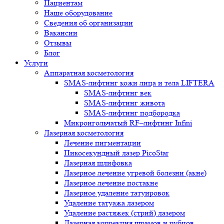
Пациентам
Наше оборудование
Сведения об организации
Вакансии
Отзывы
Блог
Услуги
Аппаратная косметология
SMAS-лифтинг кожи лица и тела LIFTERA
SMAS-лифтинг век
SMAS-лифтинг живота
SMAS-лифтинг подбородка
Микроигольчатый RF–лифтинг Infini
Лазерная косметология
Лечение пигментации
Пикосекундный лазер PicoStar
Лазерная шлифовка
Лазерное лечение угревой болезни (акне)
Лазерное лечение постакне
Лазерное удаление татуировок
Удаление татуажа лазером
Удаление растяжек (стрий) лазером
Лазерная коррекция шрамов и рубцов