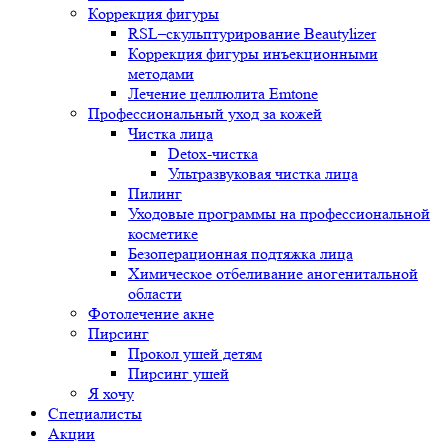
Коррекция фигуры
RSL–скульптурирование Beautylizer
Коррекция фигуры инъекционными
методами
Лечение целлюлита Emtone
Профессиональный уход за кожей
Чистка лица
Detox-чистка
Ультразвуковая чистка лица
Пилинг
Уходовые программы на профессиональной
косметике
Безоперационная подтяжка лица
Химическое отбеливание аногенитальной
области
Фотолечение акне
Пирсинг
Прокол ушей детям
Пирсинг ушей
Я хочу
Специалисты
Акции