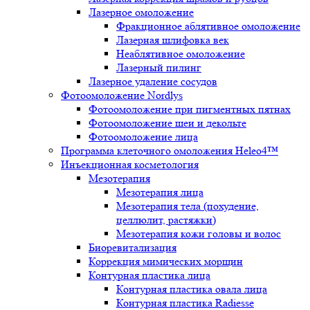
Лазерное омоложение
Фракционное аблятивное омоложение
Лазерная шлифовка век
Неаблятивное омоложение
Лазерный пилинг
Лазерное удаление сосудов
Фотоомоложение Nordlys
Фотоомоложение при пигментных пятнах
Фотоомоложение шеи и декольте
Фотоомоложение лица
Программа клеточного омоложения Heleo4™
Инъекционная косметология
Мезотерапия
Мезотерапия лица
Мезотерапия тела (похудение,
целлюлит, растяжки)
Мезотерапия кожи головы и волос
Биоревитализация
Коррекция мимических морщин
Контурная пластика лица
Контурная пластика овала лица
Контурная пластика Radiesse