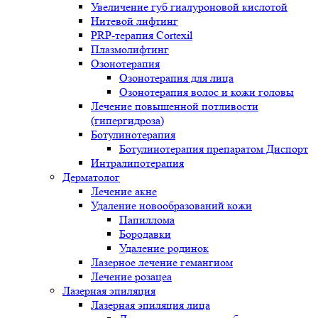
Увеличение губ гиалуроновой кислотой
Нитевой лифтинг
PRP-терапия Cortexil
Плазмолифтинг
Озонотерапия
Озонотерапия для лица
Озонотерапия волос и кожи головы
Лечение повышенной потливости
(гипергидроза)
Ботулинотерапия
Ботулинотерапия препаратом Диспорт
Интралипотерапия
Дерматолог
Лечение акне
Удаление новообразований кожи
Папиллома
Бородавки
Удаление родинок
Лазерное лечение гемангиом
Лечение розацеа
Лазерная эпиляция
Лазерная эпиляция лица