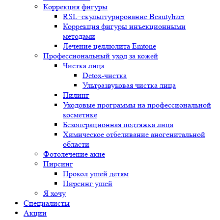
Коррекция фигуры
RSL–скульптурирование Beautylizer
Коррекция фигуры инъекционными
методами
Лечение целлюлита Emtone
Профессиональный уход за кожей
Чистка лица
Detox-чистка
Ультразвуковая чистка лица
Пилинг
Уходовые программы на профессиональной
косметике
Безоперационная подтяжка лица
Химическое отбеливание аногенитальной
области
Фотолечение акне
Пирсинг
Прокол ушей детям
Пирсинг ушей
Я хочу
Специалисты
Акции