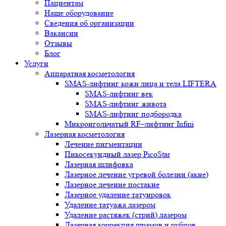
Пациентам
Наше оборудование
Сведения об организации
Вакансии
Отзывы
Блог
Услуги
Аппаратная косметология
SMAS-лифтинг кожи лица и тела LIFTERA
SMAS-лифтинг век
SMAS-лифтинг живота
SMAS-лифтинг подбородка
Микроигольчатый RF–лифтинг Infini
Лазерная косметология
Лечение пигментации
Пикосекундный лазер PicoStar
Лазерная шлифовка
Лазерное лечение угревой болезни (акне)
Лазерное лечение постакне
Лазерное удаление татуировок
Удаление татуажа лазером
Удаление растяжек (стрий) лазером
Лазерная коррекция шрамов и рубцов