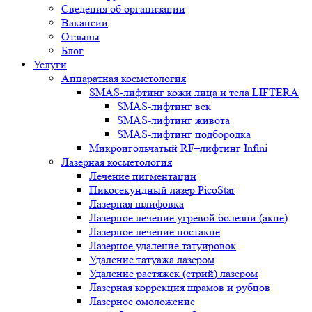
Сведения об организации
Вакансии
Отзывы
Блог
Услуги
Аппаратная косметология
SMAS-лифтинг кожи лица и тела LIFTERA
SMAS-лифтинг век
SMAS-лифтинг живота
SMAS-лифтинг подбородка
Микроигольчатый RF–лифтинг Infini
Лазерная косметология
Лечение пигментации
Пикосекундный лазер PicoStar
Лазерная шлифовка
Лазерное лечение угревой болезни (акне)
Лазерное лечение постакне
Лазерное удаление татуировок
Удаление татуажа лазером
Удаление растяжек (стрий) лазером
Лазерная коррекция шрамов и рубцов
Лазерное омоложение